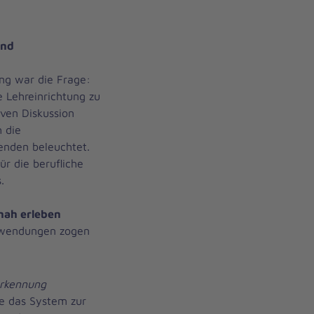
und
ng war die Frage:
 Lehreinrichtung zu
iven Diskussion
 die
enden beleuchtet.
ür die berufliche
.
nah erleben
Anwendungen zogen
zerkennung
e das System zur