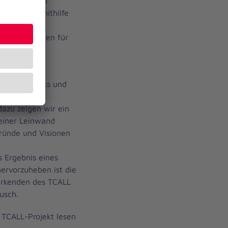
das Lernen am
ituationen mithilfe
es QR-Codes
wünsche wurden für
esammelt.
en mit Snacks und
 Rahmen für
dazu zeigen wir ein
 einer Leinwand
gründe und Visionen
.
s Ergebnis eines
ervorzuheben ist die
wirkenden des TCALL
usch.
 TCALL-Projekt lesen