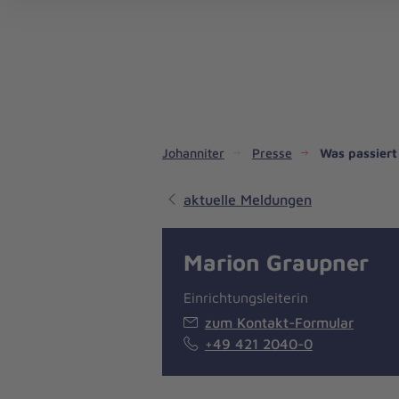
Dienste & Leistungen
Kinder- und Jugendhilfe
Angebote für Privatpersonen
Angebote für Unternehmen
Mitarbeiten & Lernen
Spenden & Stiften
Unsere Projekte im Inland
Im Ausland - Projekte weltweit
Service, Qualität und Transparenz
An
Jo
Ar
So 
Spe
Aus
Liebe
zum
Leben
Johanniter
Presse
Was passiert
aktuelle Meldungen
Marion Graupner
Einrichtungsleiterin
zum Kontakt-Formular
+49 421 2040-0