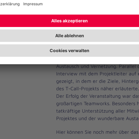
Lerninsel, die als zentraler Ort für 
Arbeitsplatz dient. Hier können Lerns
von Lernvideos per Aktivierung ein
ausprobiert werden. Konkrete Lern
zukünftiges gemeinsames Lernen g
Austausch und Genuss im Pavillon
Im Pavillon wurden die Teilnehmend
Getränken verwöhnt – ein perfekter
Austausch und Vernetzung. Parallel 
Interview mit dem Projektleiter auf
gezeigt, in dem er die Ziele, Hinter
des T-Call-Projekts näher erläuterte
Der Erfolg der Veranstaltung war da
großartigen Teamworks. Besonders h
tatkräftige Unterstützung aller Mit
Projektes und der wunderbare Austa
Hier können Sie noch mehr über das