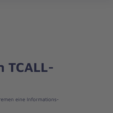
search
im TCALL-
remen eine Informations-