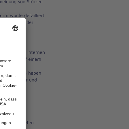
meidung von Stürzen
orm wurde detailliert
es System in der
rtphone
Mila App zur internen
eiterung auf einem
uschen. Diese haben
r Mitarbeiter und
für
ommen.
und effektiv
r eingerichteten