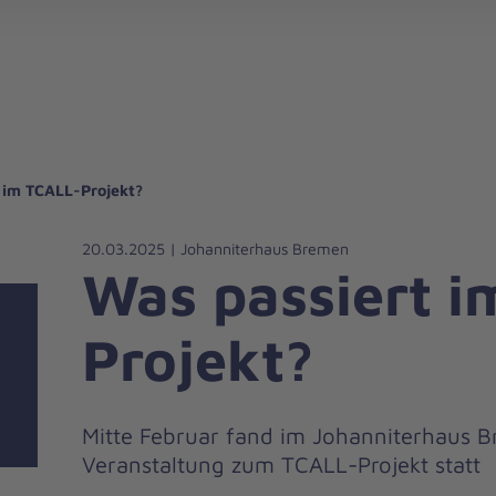
gebote für Privatpersonen
hanniter-Hausnotruf
beiten bei den Johannitern
können Sie helfen
nden zu besonderen Anlässen
Zuhause Pflegen
Erste-Hilfe-Kurse
Ehrenamtlich helfen
Mitarbeitende kommen zu Wort
Mit dem Testament Gutes tun
Als Unternehmen spenden
 im TCALL-Projekt?
20.03.2025 | Johanniterhaus Bremen
Was passiert 
Projekt?
Mitte Februar fand im Johanniterhaus B
Veranstaltung zum TCALL-Projekt statt