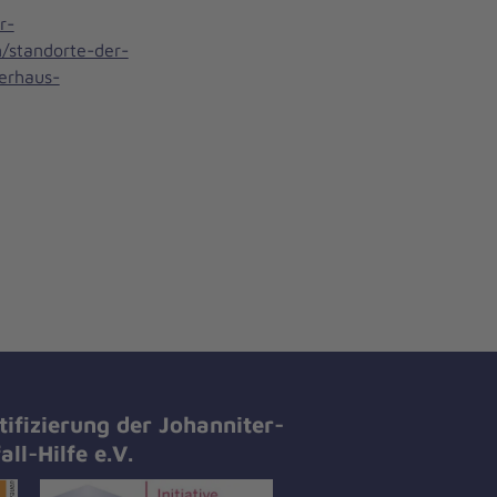
r-
/standorte-der-
terhaus-
tifizierung der Johanniter-
all-Hilfe e.V.