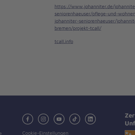
https://www.johanniter.de/johannite
seniorenhaeuser/pflege-und-wohnen
johanniter-seniorenhaeuser/johanni
bremen/projekt-tcall/
tcall.info
Zer
Facebook
Instagram
Youtube
TikTok
LinkedIn
Unf
Cookie-Einstellungen
e