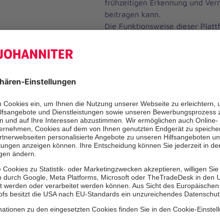
frühzeitigen Erkennung und Ver
beitragen kann.
Die Funktionsweise dieser Plattf
erklärt. Ab Mitte März wird dies
Einrichtung angewendet.
Mila App – Alltagshilfe per Sma
Die Mitarbeitenden konnten die 
Kommunikation und Wissenserw
Smartphone testen und sich
mit den APP-Entwicklern austa
die Fragen und Anmerkungen de
Mitarbeiterinnen als Anregung 
die Weiterentwicklung mitgen
Lerninsel – praxisnah, erreichbar 
Ein weiterer Schwerpunkt lag auf de