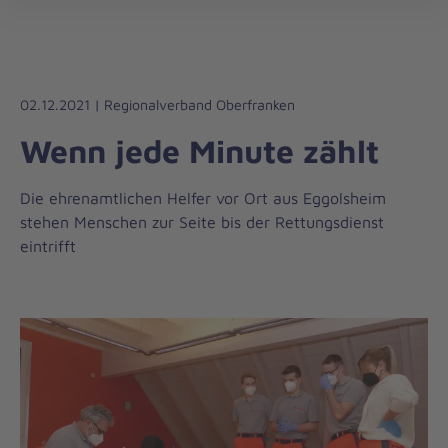
Die
öff
Johanniter
–
Aus
Liebe
02.12.2021 | Regionalverband Oberfranken
zum
Wenn jede Minute zählt
Leben
Die ehrenamtlichen Helfer vor Ort aus Eggolsheim
stehen Menschen zur Seite bis der Rettungsdienst
eintrifft