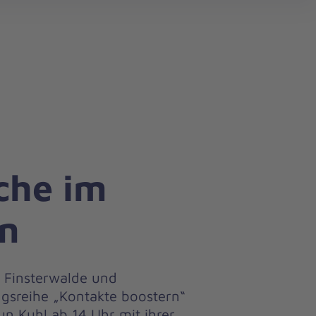
search
che im
n
 Finsterwalde und
gsreihe „Kontakte boostern“
un Kuhl ab 14 Uhr mit ihrer