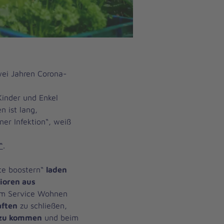
wei Jahren Corona-
 Kinder und Enkel
n ist lang,
ner Infektion“, weiß
“
.
kte boostern“
laden
ioren aus
im Service Wohnen
ften
zu schließen,
 zu kommen
und beim