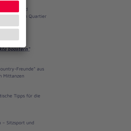
oostern“ wird
und Pflege im Quartier
kte boostern“
Country-Freunde“ aus
m Mittanzen
ische Tipps für die
 – Sitzsport und