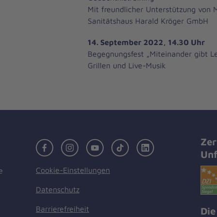
Mit freundlicher Unterstützung von 
Sanitätshaus Harald Kröger GmbH
14. September 2022, 14.30 Uhr
Begegnungsfest „Miteinander gibt L
Grillen und Live-Musik
Zer
Facebook
Instagram
Youtube
TikTok
LinkedIn
Unf
Cookie-Einstellungen
e
Datenschutz
Barrierefreiheit
Die