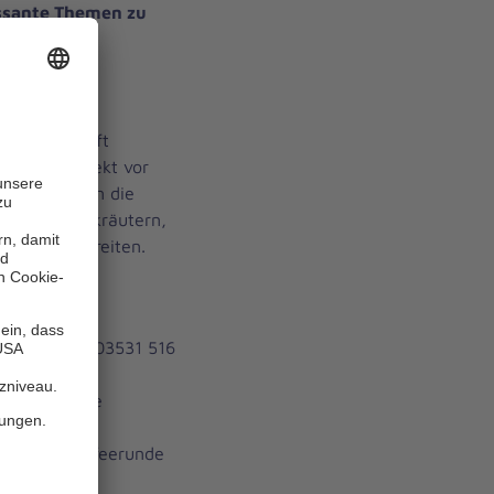
ssante Themen zu
ackhaft:
, welche
ldkräuter oft
schmäht direkt vor
end genießen die
te mit Wildkräutern,
pertin zubereiten.
n!
g
unter Tel. 03531 516
uttle-Service
ütlichen Kaffeerunde
.