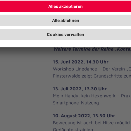
Die Veranstaltungsreihe „Kontakte b
gefördert von der Fachstelle Altern 
im Land Brandenburg.
Weitere Termine der Reihe „Konta
15. Juni 2022, 14.30 Uhr
Workshop Linedance – Der Verein „
Finsterwalde zeigt Grundschritte zu
13. Juli 2022, 13.30 Uhr
Mein Handy, kein Hexenwerk – Prakt
Smartphone-Nutzung
10. August 2022, 13.30 Uhr
Bewegung ist auch bei Hitze möglich
Gedächtnistraining