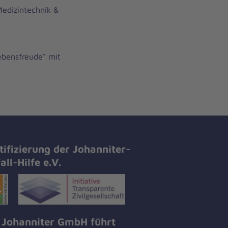
Medizintechnik &
ebensfreude“ mit
tifizierung der Johanniter-
all-Hilfe e.V.
 Johanniter GmbH führt