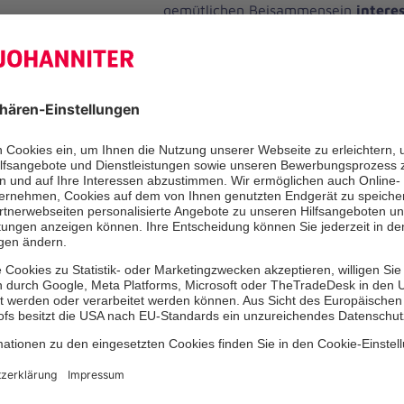
gemütlichen Beisammensein
intere
entdecken
.
Am 18. Mai wird es gesund und schm
Kräuterexpertin Gudrun Kuhl erklärt
wohlschmeckenden und gesunden Wi
unbeachtet oder gar als Unkraut ver
unserer Haustür wachsen. Anschließ
Teilnehmenden schmackhafte Gerich
die sie gemeinsam mit der Kräuterex
Eigene Rezepte sind gerne gesehe
Die
Teilnahme ist kostenlos
.
Wir bitten um
vorherige Anmeldun
0280 oder Tel. 0355 477 46 175
Auf Anfrage kann ein kostenloser Sh
angeboten werden.
Jeder Termin schließt mit einer gem
ab, wofür wir um eine Spende bitten