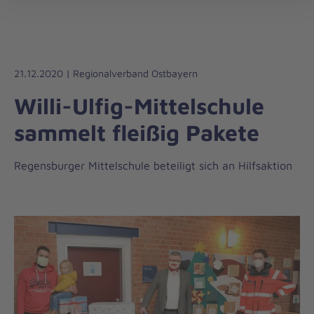
Die
öff
Johanniter
–
Aus
Liebe
21.12.2020 | Regionalverband Ostbayern
zum
Willi-Ulfig-Mittelschule
Leben
sammelt fleißig Pakete
Regensburger Mittelschule beteiligt sich an Hilfsaktion