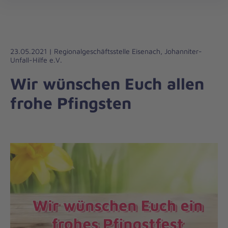
Die
öff
Johanniter
–
Aus
Liebe
23.05.2021 | Regionalgeschäftsstelle Eisenach, Johanniter-
Unfall-Hilfe e.V.
zum
Leben
Wir wünschen Euch allen
frohe Pfingsten