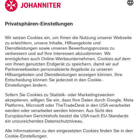
Zertifizierung der Johanniter-Unfall-Hilfe e.V.
Die Johanniter GmbH führt das Spendenzertifikat
des Deutschen Spendenrats e.V.
Dienste & Leistungen
Mitarbeiten & Lernen
Spenden & Stiften