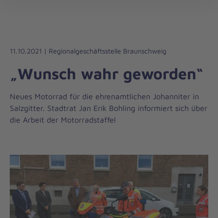
Die
öff
Johanniter
–
Aus
Liebe
11.10.2021 | Regionalgeschäftsstelle Braunschweig
zum
„Wunsch wahr geworden“
Leben
Neues Motorrad für die ehrenamtlichen Johanniter in
Salzgitter. Stadtrat Jan Erik Bohling informiert sich über
die Arbeit der Motorradstaffel