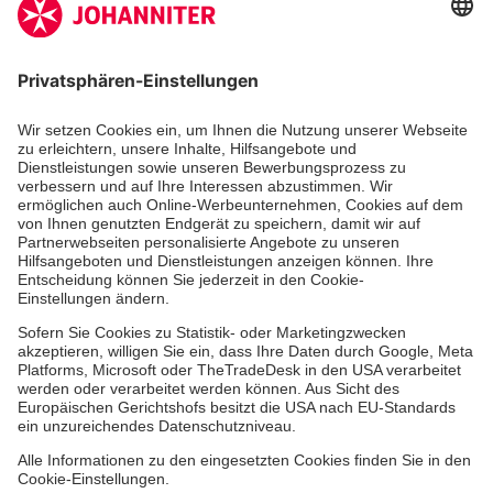
Zertifizierung der Johanniter-Unfall-Hilfe e.V.
Die Johanniter GmbH führt das Spendenzertifikat
des Deutschen Spendenrats e.V.
Dienste & Leistungen
Mitarbeiten & Lernen
Spenden & Stiften