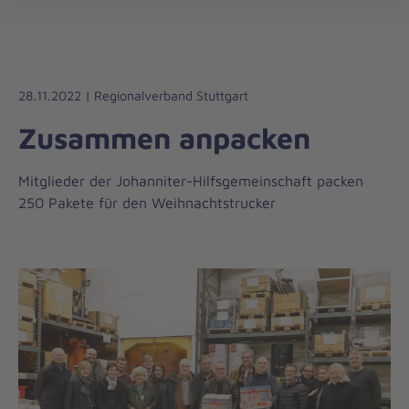
Die
öff
Johanniter
–
Aus
Liebe
28.11.2022 | Regionalverband Stuttgart
zum
Zusammen anpacken
Leben
Mitglieder der Johanniter-Hilfsgemeinschaft packen
250 Pakete für den Weihnachtstrucker