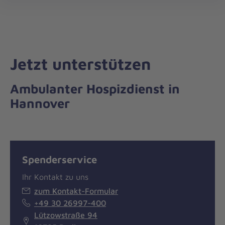
Die
öff
Johanniter
–
Aus
Liebe
Jetzt unterstützen
zum
Leben
Ambulanter Hospizdienst in
Hannover
Spenderservice
Ihr Kontakt zu uns
zum Kontakt-Formular
+49 30 26997-400
Lützowstraße 94