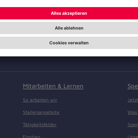
Barrierefreiheit
Die
das
Impressum
Deu
Kontakt
Widerruf
Mitarbeiten & Lernen
Spe
So arbeiten wir
Jetz
Stellenangebote
Was 
Tätigkeitsfelder
Spen
Einstieg
Unse