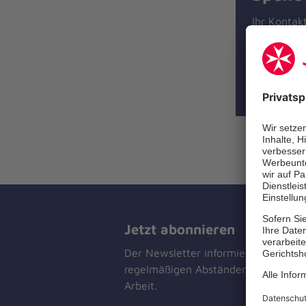
Ihr Kontak
zum Ko
+49 30
Lützow
10785 B
Jetzt abonnieren
Der Newsletter informiert Sie in
regelmäßigen Abständen über unser
Arbeit.