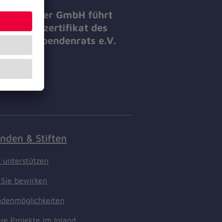
 Johanniter GmbH führt
 Spendenzertifikat des
tschen Spendenrats e.V.
nden & Stiften
t unterstützen
Sie bewirken
denmöglichkeiten
re Projekte im Inland