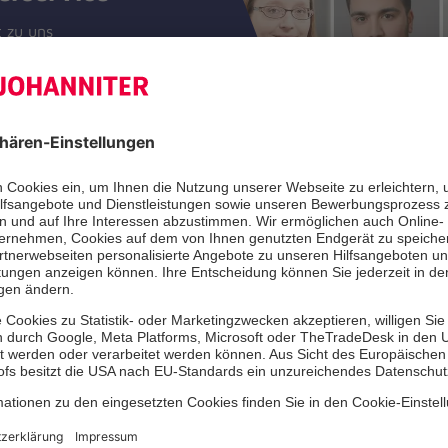
t zu uns
ntakt-Formular
 26997-400
straße 94
erlin
Zer
Facebook
Instagram
Youtube
TikTok
LinkedIn
Unf
Cookie-Einstellungen
e
Datenschutz