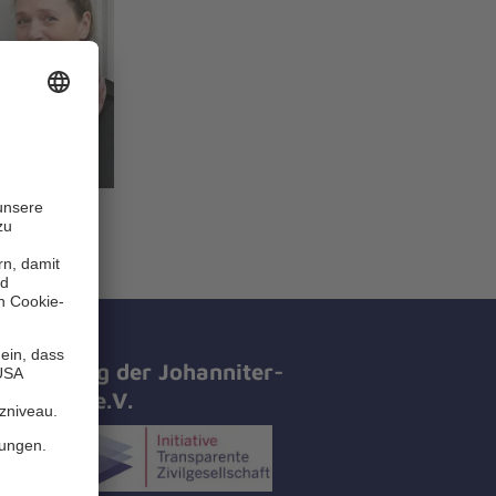
tifizierung der Johanniter-
all-Hilfe e.V.