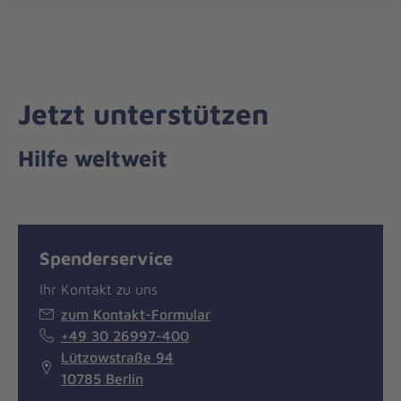
Die
öff
Johanniter
–
Aus
Liebe
Jetzt unterstützen
zum
Leben
Hilfe weltweit
Spenderservice
Ihr Kontakt zu uns
zum Kontakt-Formular
+49 30 26997-400
Lützowstraße 94
10785 Berlin