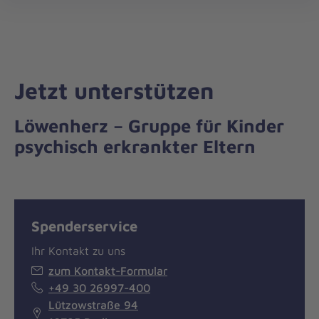
Die
öff
Johanniter
–
Aus
Liebe
Jetzt unterstützen
zum
Leben
Löwenherz – Gruppe für Kinder
psychisch erkrankter Eltern
Spenderservice
Ihr Kontakt zu uns
zum Kontakt-Formular
+49 30 26997-400
Lützowstraße 94