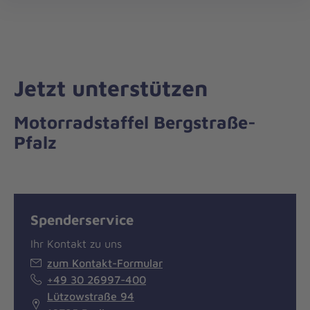
Die
öff
Johanniter
–
Aus
Liebe
Jetzt unterstützen
zum
Leben
Motorradstaffel Bergstraße-
Pfalz
Spenderservice
Ihr Kontakt zu uns
zum Kontakt-Formular
+49 30 26997-400
Lützowstraße 94