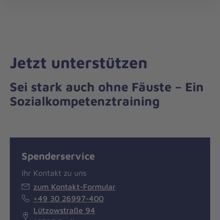
Die
öff
Johanniter
–
Aus
Liebe
Jetzt unterstützen
zum
Leben
Sei stark auch ohne Fäuste – Ein
Sozialkompetenztraining
Spenderservice
Ihr Kontakt zu uns
zum Kontakt-Formular
+49 30 26997-400
Lützowstraße 94