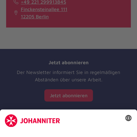
+49 221 299913845
Finckensteinallee 111
12205 Berlin
Jetzt abonnieren
Der Newsletter informiert Sie in regelmäßigen
Abständen über unsere Arbeit.
Jetzt abonnieren
Zertifizierung der Johanniter-Unfall-Hilfe e.V.