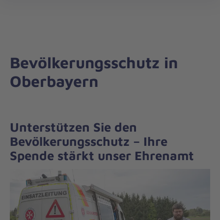
Die
öff
Johanniter
–
Aus
Liebe
Bevölkerungsschutz in
zum
Leben
Oberbayern
Unterstützen Sie den
Bevölkerungsschutz – Ihre
Spende stärkt unser Ehrenamt