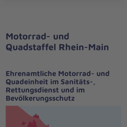
Die
öff
Johanniter
–
Aus
Liebe
Motorrad- und
zum
Leben
Quadstaffel Rhein-Main
Ehrenamtliche Motorrad- und
Quadeinheit im Sanitäts-,
Rettungsdienst und im
Bevölkerungsschutz