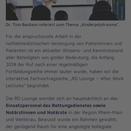
©
J
o
h
a
n
ni
t
e
r
/
B
e
n
j
a
mi
n
N
e
n
t
wi
c
h
Dr. Tino Bastiani referiert zum Thema „Kinderpolytrauma“.
Für die anspruchsvolle Arbeit in der
notfallmedizinischen Versorgung von Patientinnen und
Patienten ist ein aktueller Wissens- und Kenntnisstand
aller Beteiligten von großer Bedeutung. Als Anfang
2018 der Ruf nach einer regelmäßigen
Fortbildungsreihe immer lauter wurde, haben wir die
interaktive Fachvortragsreihe „RD Lounge – After Work
Lectures“ begründet.
Die RD Lounge wendet sich an hauptsächlich an das
Einsatzpersonal des Rettungsdienstes sowie
Notärztinnen und Notärzte
in der Region Rhein-Main
und Wetterau. Bewusst wurde ein Rahmen gewählt,
der genügend Raum für eine angeregte kollegiale