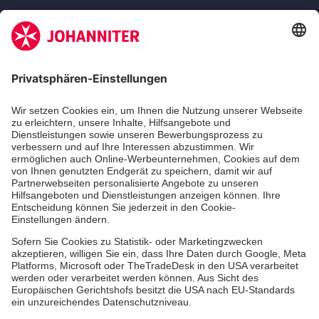
Zertifizierung der Johanniter-Unfall-Hilfe e.V.
Die Johanniter GmbH führt das Spendenzertifikat
des Deutschen Spendenrats e.V.
Dienste & Leistungen
Mitarbeiten & Lernen
Spenden & Stiften