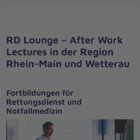
Die
öff
Johanniter
–
Aus
Liebe
RD Lounge – After Work
zum
Leben
Lectures in der Region
Rhein-Main und Wetterau
Fortbildungen für
Rettungsdienst und
Notfallmedizin