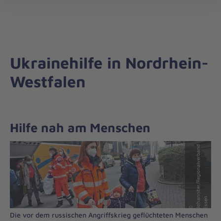
Die
öff
Johanniter
–
Aus
Liebe
Ukrainehilfe in Nordrhein-
zum
Leben
Westfalen
Hilfe nah am Menschen
d
n
n
©
J
o
h
a
ni
t
e
r
/
R
e
gi
o
n
al
v
e
r
b
a
n
E
s
s
e
Die vor dem russischen Angriffskrieg geflüchteten Menschen