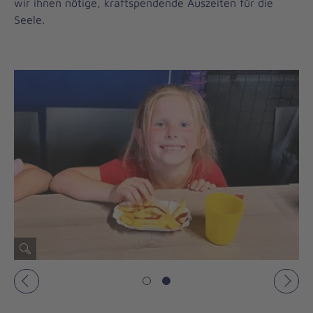
wir ihnen nötige, kraftspendende Auszeiten für die
Seele.
Vorheriges
Näch