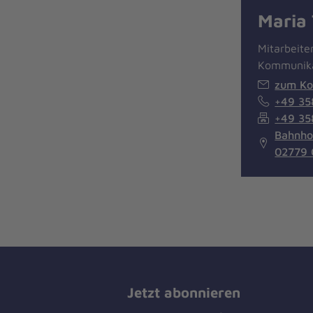
Maria
Mitarbeite
Kommunik
zum Ko
+49 35
+49 35
Bahnho
02779 
Jetzt abonnieren