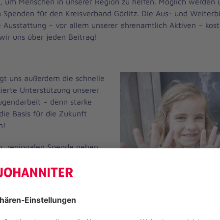
t
, um Menschen in unserer Region zu helfen. Möglich werden 
h Spenden für den Kreisverband Görlitz. Die Aus- und Weiterb
e Ausstattung – vor allem unserer ehrenamtlich Aktiven – kost
wir uns über jeden Beitrag!
gt uns außerdem die schnelle
ierte Unterstützung unserer
ugendarbeit – denn starke
die Basis für die Zukunft
n!
ien, regionalen Spende geben
andlungsspielraum, Gelder
elt und unbürokratisch
dort
wo die Not am größten ist.
Sie uns und den Hilfebedürftigen in der Region sehr!