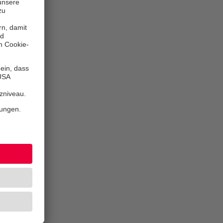
tützung und
rer
 Sie uns auf
d
ung unserer
renamtes.
henenden und