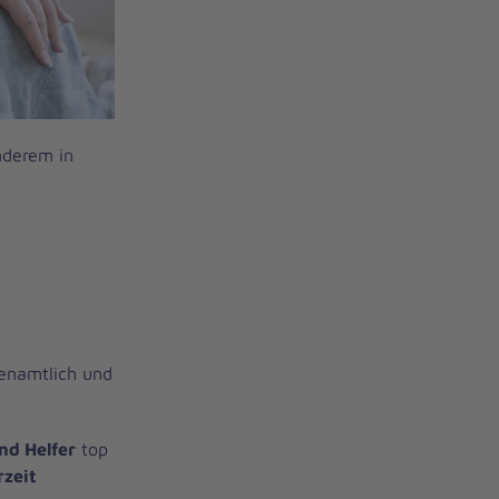
nderem in
renamtlich und
nd Helfer
top
rzeit