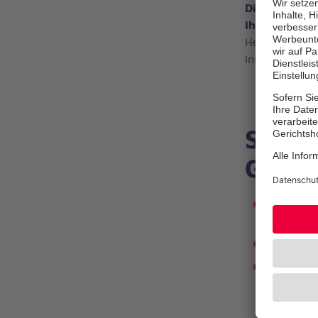
Die Johannit
Ihr Vertrauen
Helferinnen u
Instagram ode
So kö
Görli
30 Euro
Ehrenamtl
50 Euro
h
100 Euro
Sommerla