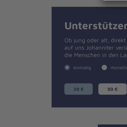
Unterstützen
Ob jung oder alt, direk
auf uns Johanniter ver
die Menschen in den La
einmalig
monatli
30 €
50 €