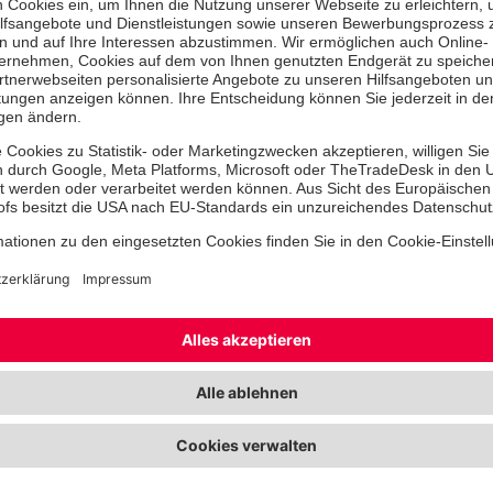
er in Ostsachsen danken Ihnen von Herzen für Ihre Unters
! Jeder Beitrag hilft!
Sie möchten mehr über die Arbeit unse
nd Helfer im Johanniter-Kreisverband Görlitz erfahren? Folgen
r Facebook für Einblicke in unseren Johanniter-Alltag.
nnen Sie den Kreisverban
tz unterstützen:
ermöglichen die Anschaffung von Lehrmaterial für die Ausbild
ichen.
elfen uns bei der fachspezifischen Weiterbildung unseres Eh
sind eine großartige Unterstützung für die Ausbildungswoc
ger unserer Johanniter-Jugend.