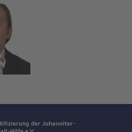
tifizierung der Johanniter-
all-Hilfe e.V.