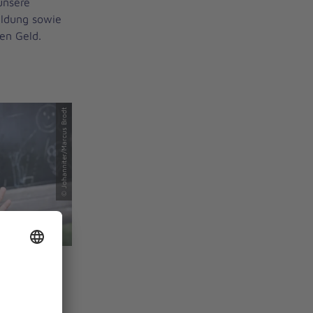
unsere
ildung sowie
en Geld.
© Johanniter/Marcus Brodt