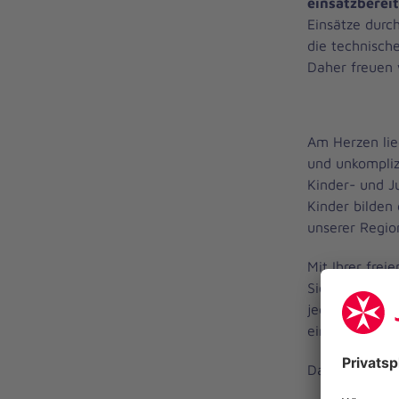
einsatzberei
Einsätze durc
die technisch
Daher freuen 
Am Herzen lie
und unkompliz
Kinder- und J
Kinder bilden 
unserer Regio
Mit Ihrer fre
Sie uns den H
jederzeit
gezi
einzusetzen, 
Damit helfen 