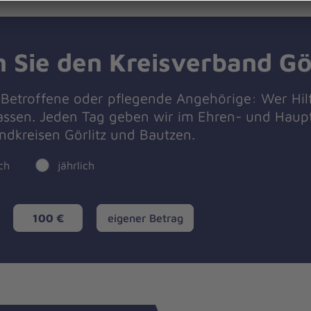
 Sie den Kreisverband Gör
t Betroffene oder pflegende Angehörige: Wer Hil
lassen. Jeden Tag geben wir im Ehren- und Haup
ndkreisen Görlitz und Bautzen.
ch
jährlich
eigener
100 €
eigener Betrag
Betrag