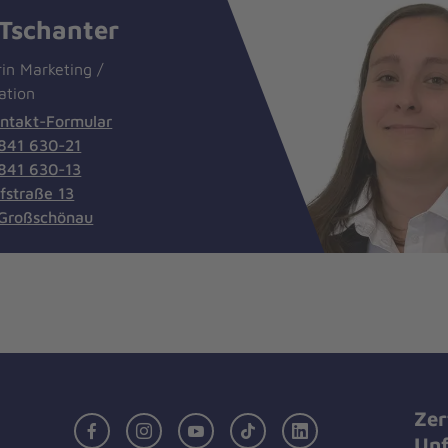
 Tschanter
rin Marketing /
ation
ntakt-Formular
841 630-21
841 630-13
fstraße 13
Großschönau
Zer
Facebook
Instagram
Youtube
TikTok
LinkedIn
Unf