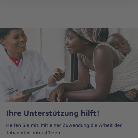
Die
öff
Johanniter
–
Aus
Liebe
zum
Leben
Ihre Unterstützung hilft!
Helfen Sie mit. Mit einer Zuwendung die Arbeit der
Johanniter unterstützen.