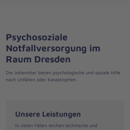
Die
öff
Johanniter
–
Aus
Liebe
Psychosoziale
zum
Leben
Notfallversorgung im
Raum Dresden
Die Johanniter bieten psychologische und soziale Hilfe
nach Unfällen oder Katastrophen.
Unsere Leistungen
In vielen Fällen reichen technische und