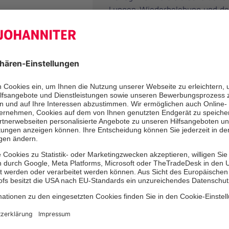
Lungen-Wiederbelebung und d
typischen Schul-Notfällen: aller
Reaktionen, Asthmaanfälle, Ver
Schul- und Sportunfällen oder K
Der Kurs bietet viele praktisch
realitätsnahe Fallbeispiele. Uns
Ausbilderinnen und Ausbilder so
verständliche, praxisnahe Vermi
Fortbildung ist anerkannt nach
Deutschen Gesetzlichen Unfallv
(DGUV) und für alle weiterführ
Schulformen geeignet.