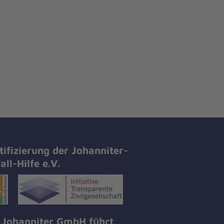
tifizierung der Johanniter-
all-Hilfe e.V.
 Johanniter GmbH führt