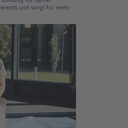
ngerecht und sorgt für mehr
© Johanniter/Upfront Photo & Film GmbH