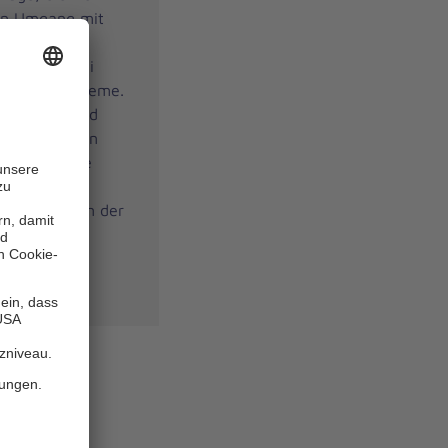
en Umgang mit
gische
letzungen bei
reislaufprobleme.
e Übungen und
ere erfahrenen
rgen für eine
ttlung. Die
 den Vorgaben der
ersicherung
enden