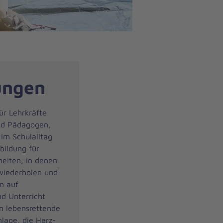
ungen
ür Lehrkräfte
nd Pädagogen,
 im Schulalltag
bildung für
heiten, in denen
wiederholen und
en auf
nd Unterricht
n lebensrettende
nlage, die Herz-