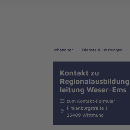
Dienste & Leistungen
Kinder- und Jugendhilfe
Angebote für Privatpersonen
Angebote für Unternehmen
Mitarbeiten & Lernen
Spenden & Stiften
Unsere Projekte im Inland
Im Ausland - Projekte weltweit
Service, Qualität und Transparenz
An
Jo
Ar
So 
Spe
Aus
Liebe
zum
Leben
Johanniter
Dienste & Leistungen
Kontakt zu
Regionalausbildung
leitung Weser-Ems
zum Kontakt-Formular
Finkenburgstraße 1
26409 Wittmund