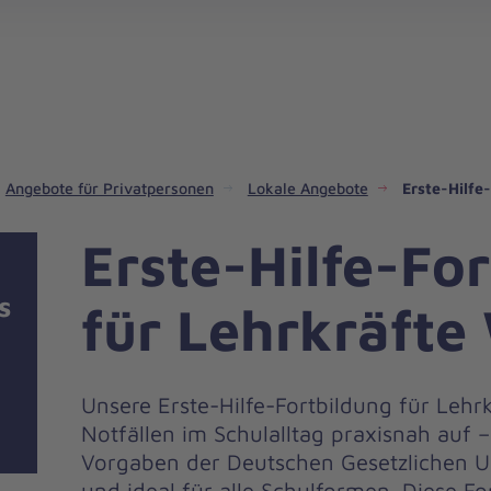
gebote für Privatpersonen
hanniter-Hausnotruf
beiten bei den Johannitern
können Sie helfen
nden zu besonderen Anlässen
Zuhause Pflegen
Erste-Hilfe-Kurse
Ehrenamtlich helfen
Mitarbeitende kommen zu Wort
Mit dem Testament Gutes tun
Als Unternehmen spenden
Angebote für Privatpersonen
Lokale Angebote
Erste-Hilfe
Erste-Hilfe-Fo
s
für Lehrkräft
Unsere Erste-Hilfe-Fortbildung für Lehrk
Notfällen im Schulalltag praxisnah auf 
Vorgaben der Deutschen Gesetzlichen U
und ideal für alle Schulformen. Diese Fo