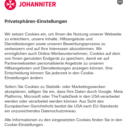
Deutschen Spendenrates e.V.
Kununu Top Company 2026
Zentrum Neuwied
Tagesklinik Koblenz
MVZ Mittelrhein
Hinweisgebersystem