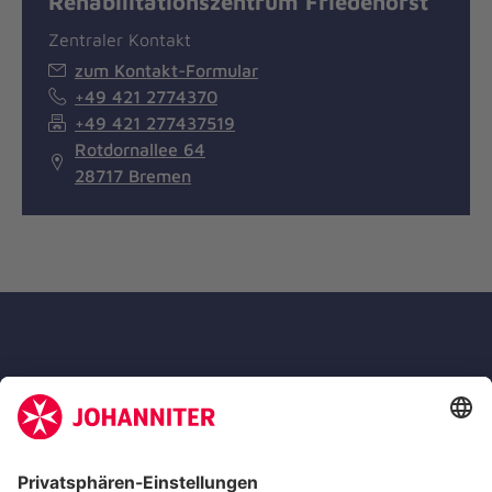
Rehabilitationszentrum Friedehorst
Zentraler Kontakt
zum Kontakt-Formular
+49 421 2774370
+49 421 277437519
Rotdornallee 64
28717 Bremen
Die Johanniter GmbH ist Mitglied des
Deutschen Spendenrates e.V.