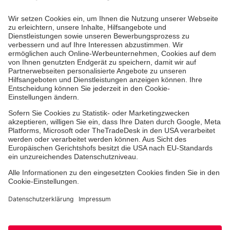
Kununu Top Company 2026
Medizin & Pflege
Therapie
Über uns
Hinweisgebersystem
Facebook
Instagram
TikTok
LinkedIn