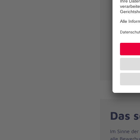
abgeschl
Berufser
Bereitsc
Fahrerla
Freude 
Soziale 
Das s
Im Sinne der
alle Bewerbun