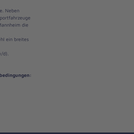
he. Neben
sportfahrzeuge
 Mannheim die
hl ein breites
/d).
sbedingungen: