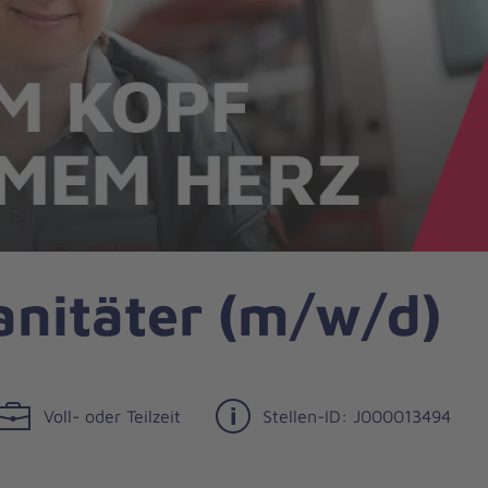
anitäter (m/w/d)
Voll- oder Teilzeit
Stellen-ID: J000013494