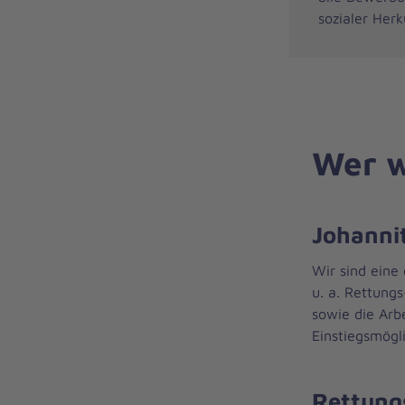
sozialer Herk
Wer w
Johannit
Wir sind eine
u. a. Rettung
sowie die Arb
Einstiegsmögli
Rettung