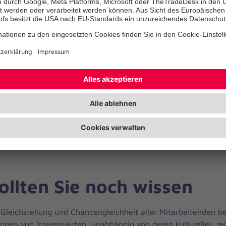
ossene Ausbildung zum Rettungssanitäter bzw. zur Rettungssa
fahrung im Rettungsdienst ist wünschenswert
haft zum Schichtdienst
ubnis der Klasse C1, bzw. die Bereitschaft diese zu erlangen
im Umgang mit Menschen
Kompetenz im Sinne von Kommunikations- und Teamfähigkei
ollten Sie noch wissen
 Gleichstellung und Chancengleichheit aller Mitarbeitenden b
gen von Interessierten, unabhängig von deren kultureller, rel