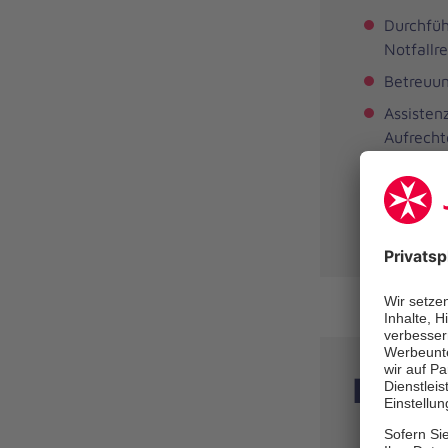
Durchfüh
Notfallr
Betreuun
Assisten
Aufrecht
Desinfek
Dokument
Unterla
Das z