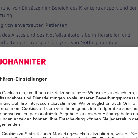
rung von Einsätzen im Bereich des Krankentransport und der
ettung
g von anvertrauten Patienten
z des Arztes und des Notfallsanitäters beim Herstellen und
erhalten der Transportfähigkeit von Notfallpatienten
tion und Wiederherstellung der Einsatzbereitschaft nach Eins
ation der geleisteten Einsätze und Erstellung von abrechnu
gen
eichnet Sie aus