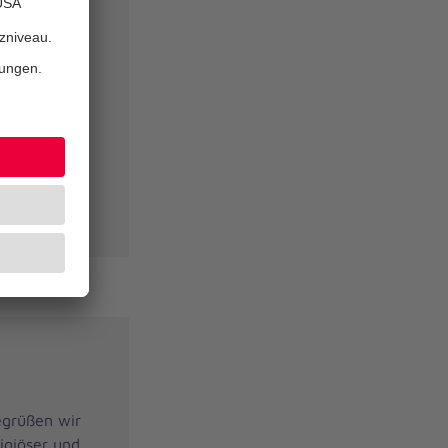
nitäterin
t
egrüßen wir
igiöser und