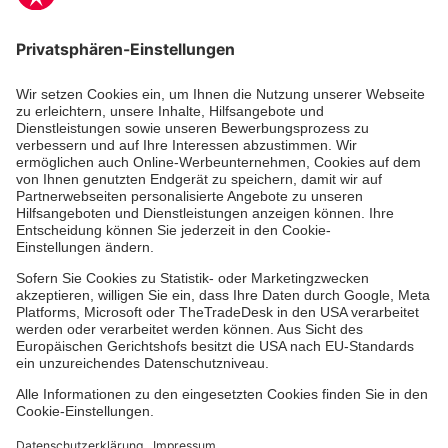
Zertifizierung der Johanniter-Unfall-Hilfe e.V.
Mitarbeiten & Lernen
Freiwilligendienst
Regionale Spendenprojekte
Standorte & Einrichtungen
Dienste & Leistungen