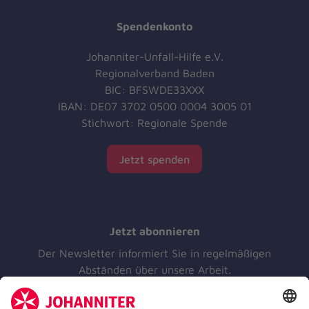
Spendenkonto
Johanniter-Unfall-Hilfe e.V.
Regionalverband Baden
BIC: BFSWDE33XXX
IBAN: DE07 3702 0500 0004 3005 01
Stichwort: Regionale Spende
Jetzt spenden
Jetzt abonnieren
Der Newsletter informiert Sie in regelmäßigen
Abständen über unsere Arbeit.
Jetzt abonnieren