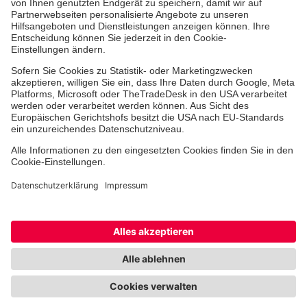
Erste-Hilfe-Kurse
Jobs & Ehrenamt
Freiwilligendienst
Spendenprojekte
Einrichtungen
Dienstleistungen
Facebook
Instagram
Youtube
TikTok
Xing
LinkedIn
Cookie-Einstellungen
Datenschutz
Barrierefreiheit
Impressum
Kontakt
Widerruf