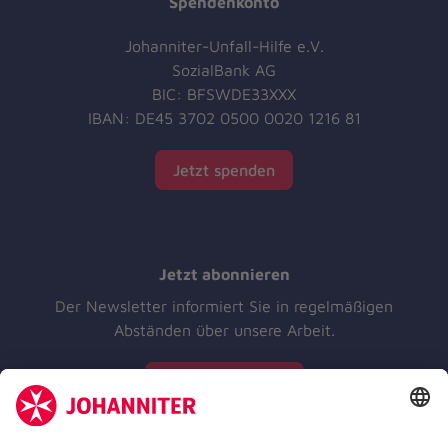
Spendenkonto
Johanniter-Unfall-Hilfe e.V.
SozialBank AG
BIC: BFSWDE33XXX
IBAN: DE45 3702 0500 0020 1216 81
Jetzt spenden
Jetzt abonnieren
Der Newsletter informiert Sie in regelmäßigen
Abständen über unsere Arbeit.
Jetzt abonnieren
Zertifizierung der Johanniter-Unfall-Hilfe e.V.