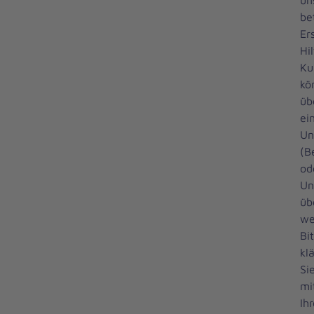
un
be
Er
Hil
Ku
kö
üb
ei
Un
(B
od
Un
üb
we
Bi
kl
Si
mi
Ih