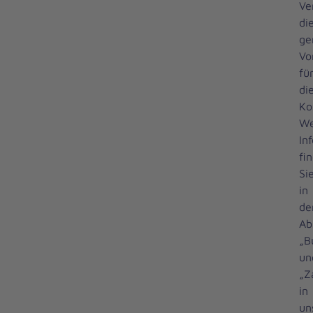
Ve
di
ge
Vo
fü
di
Ko
We
In
fi
Si
in
de
Ab
„B
un
„Z
in
un