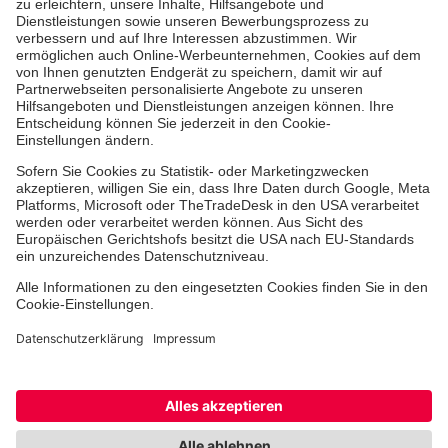
Ehrenamt
Freiwilligendienst
Johanniter-Jugend
Spendenprojekte
Kindertagesstätten
Einrichtungen
Dienstleistungen
Facebook
Instagram
Youtube
TikTok
Xing
LinkedIn
Cookie-Einstellungen
Datenschutz
Barrierefreiheit