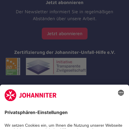
Jetzt abonnieren
Der Newsletter informiert Sie in regelmäßigen
Abständen über unsere Arbeit.
Jetzt abonnieren
Zertifizierung der Johanniter-Unfall-Hilfe e.V.
Aus- & Fortbildungen
Erste-Hilfe-Kurse
Jobs