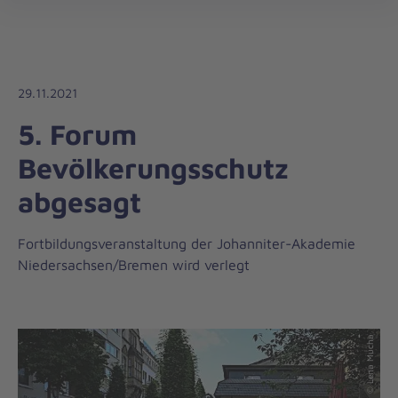
Regionalverband
öff
Harz-
Heide
29.11.2021
5. Forum
Bevölkerungsschutz
abgesagt
Fortbildungsveranstaltung der Johanniter-Akademie
Niedersachsen/Bremen wird verlegt
© Lena Mucha