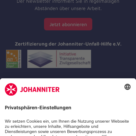
Der Newsletter informiert Sie in regelmäßigen
Abständen über unsere Arbeit.
Jetzt abonnieren
Zertifizierung der Johanniter-Unfall-Hilfe e.V.
Aus- & Fortbildungen
Erste-Hilfe-Kurse
Jobs