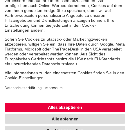
Ehrenamt
Freiwilligendienst
Johanniter-Jugend
Spendenprojekte
Kindertagesstätten
Einrichtungen
Dienstleistungen
Facebook
Instagram
Youtube
TikTok
Xing
LinkedIn
Cookie-Einstellungen
Datenschutz
Barrierefreiheit
Impressum
Kontakt
Widerruf