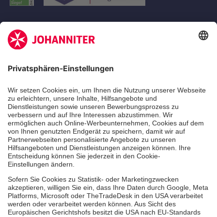
Aus- & Fortbildungen
Erste-Hilfe-Kurse
Jobs
Ehrenamt
Freiwilligendienst
Johanniter-Jugend
Spendenprojekte
Kindertagesstätten