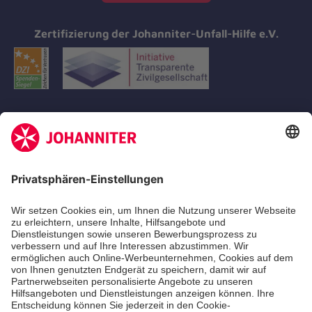
Zertifizierung der Johanniter-Unfall-Hilfe e.V.
Aus- & Fortbildungen
Erste-Hilfe-Kurse
Jobs
Ehrenamt
Freiwilligendienst
Johanniter-Jugend