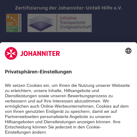
Zertifizierung der Johanniter-Unfall-Hilfe e.V.
Aus- & Fortbildungen
Erste-Hilfe-Kurse
Jobs
Ehrenamt
Freiwilligendienst
Johanniter-Jugend