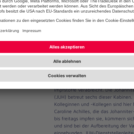
sich vor Ort um die Bürger, die ins 
Braunschweig kommen.
Das Foyer der Stadthalle ist kaum w
großzügige, gediegene Eindruck ist 
System aus Trennwänden gewichen, 
bilden, die sogenannten Impfstraße
die impfwilligen Mitbürgerinnen und
Halle geleitet. Rote Pfeile am Boden
Laufrichtung an, das Ziel: die Impfk
Momentan werden in etwa 20 von i
Impfstoffe verabreicht. Die Johannite
(JUH) betreut sechs dieser Kabinen.
Kolleginnen und -Kollegen sind hier 
Caroline Achilles, die das Johannite
bis freitags impfen sie, kümmern si
und sind bei der Aufbereitung der Va
eingebunden. JUH-Dienststellenleit