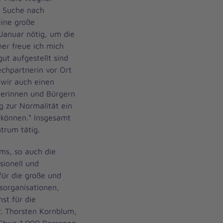
e Suche nach
ine große
Januar nötig, um die
er freue ich mich
ut aufgestellt sind
echpartnerin vor Ort
 wir auch einen
rgerinnen und Bürgern
 zur Normalität ein
 können.“ Insgesamt
trum tätig.
s, so auch die
sionell und
für die große und
fsorganisationen,
st für die
r. Thorsten Kornblum,
 Etwa 1.000 Personen