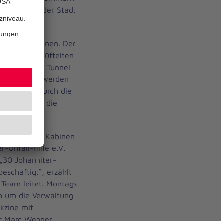
Impfzentrum der Stadt
iederzuerkennen. Der
einem ausgetüftelten
die eine Art Tunnel
n. Auf ihnen werden
 Mitbürger durch die
 geben stets die
abinen.
nsgesamt 32 Kabinen
r-Unfall-Hilfe e.V.
 „30 Johanniter-
beschäftigt“, erzählt
r-Team leitet. Montags
ch um die Verwaltung
kzine mit
er Marc Wegner