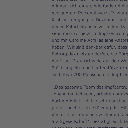
erinnert sich daran, wie fordernd di
geeignetem Personal war: „Es war e
Kraftanstrengung im Dezember und 
neuen Mitarbeitenden zu finden. Dah
sehr, dass wir jetzt im Impfzentrum g
und mit Caroline Achilles eine Anspr
haben. Wir sind dankbar dafür, dass
Beitrag dazu leisten dürfen, die Bü
der Stadt Braunschweig auf den Weg
Stück begleiten und unterstützen zu
sind etwa 200 Menschen im Impfzen
„Das gesamte Team des Impfzentrum
Johanniter-Kollegen, arbeiten profes
hochmotiviert. Ich bin sehr dankbar 
professionelle Unterstützung der Hil
denn sie leisten einen wichtigen Dien
Stadtgesellschaft“, bestätigt auch D
Leiter der Task Force Impfzentrum.