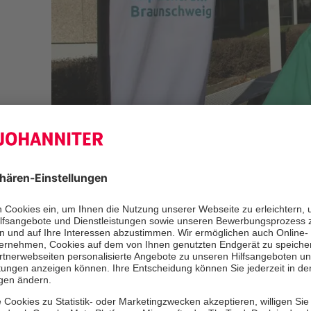
Caroline Achilles leitet das Johanniter-Team in der Brau
Kopetz/Johanniter
Braunschweig. Normalerweise komm
Braunschweiger für Konzerte, Comed
Stadthalle. Doch auch das hat die 
geändert. Derzeit strömen die Mensc
sich dort impfen zu lassen. Auch di