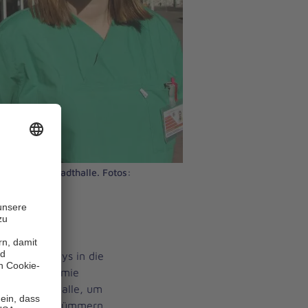
nschweiger Stadthalle. Fotos:
en die
y oder Partys in die
Corona-Pandemie
hen in die Halle, um
e Johanniter kümmern