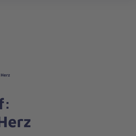
 Herz
f:
 Herz