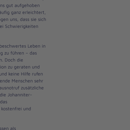
uns gut aufgehoben
ufig ganz erleichtert,
agen uns, dass sie sich
bei Schwierigkeiten
unbeschwertes Leben in
 zu führen – das
n. Doch die
tion zu geraten und
und keine Hilfe rufen
ebende Menschen sehr
ausnotruf zusätzliche
 die Johanniter-
 das
kostenfrei und
ssen als