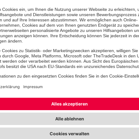
kümmern uns unverzüglich.“
Was passiert, wenn ich den roten K
drücke? Oder wenn ich in den Keller
funktioniert der Notruf dann noch? 
technischen Gerätschaften der Akku
ausgetauscht werden. Dann schickt C
Techniker zum Austausch der Apparat
registrieren und kontrollieren Geräte,
funktionstüchtig sind. Wenn z.B. der 
melden wir uns sofort.“ Es kann näm
bestimmten Mobilteil sein, dass es l
Aufladestation lag. „Kunden sind vo
und gleichermaßen sehr glücklich, d
haben, weil sie nicht daran gedacht
Gisela Bömer hat die herzliche Zug
Christina Schauer besonders gut gef
ersten Telefonkontakt bat sie um die