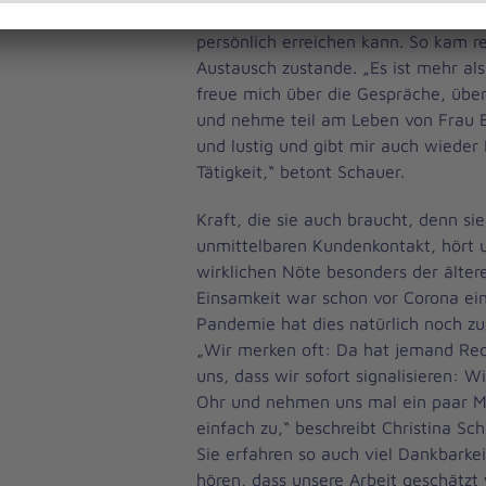
Telefondurchwahl, sodass sie sie be
persönlich erreichen kann. So kam re
Austausch zustande. „Es ist mehr als
freue mich über die Gespräche, übe
und nehme teil am Leben von Frau Bö
und lustig und gibt mir auch wieder 
Tätigkeit,“ betont Schauer.
Kraft, die sie auch braucht, denn si
unmittelbaren Kundenkontakt, hört u
wirklichen Nöte besonders der älte
Einsamkeit war schon vor Corona ei
Pandemie hat dies natürlich noch zus
„Wir merken oft: Da hat jemand Red
uns, dass wir sofort signalisieren: W
Ohr und nehmen uns mal ein paar M
einfach zu,“ beschreibt Christina Sch
Sie erfahren so auch viel Dankbarkeit
hören, dass unsere Arbeit geschätzt