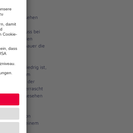
nopf aus Versehen
 runtergehe,
Ab und zu muss bei
 bzw. Batterien
hristina Schauer die
e los. „Wir
 ob sie
Akkustand niedrig ist,
lich bei einem
ange nicht in der
llkommen überrascht
ass wir das gesehen
 haben.“
ewandtheit von
allen. Nach einem
 direkte