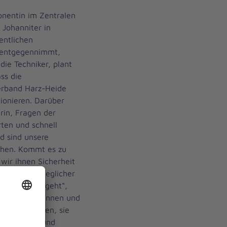
ponentin im Zentralen
 Johanniter in
entlichen
e entgegennimmt,
 die Techniker, plant
ss die
erband Harz-Heide
ionieren. Darüber
arin, Fragen der
ten und schnell
d sind unsere
chen. Kommt es zu
ir ihnen Sicherheit
artner bei jeglicher
l worum es geht“,
 „Die Anruferinnen und
r signalisieren, sie
 zu tun ist, und