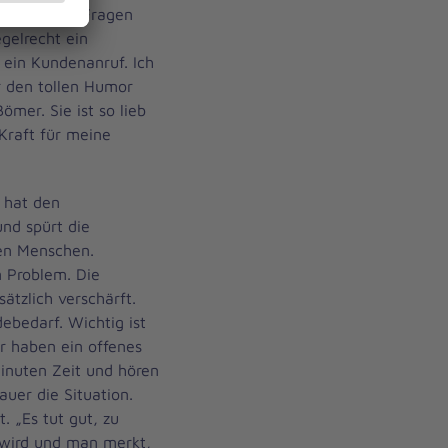
i Nöten und Fragen
gelrecht ein
 ein Kundenanruf. Ich
r den tollen Humor
mer. Sie ist so lieb
Kraft für meine
e hat den
nd spürt die
ren Menschen.
n Problem. Die
ätzlich verschärft.
ebedarf. Wichtig ist
ir haben ein offenes
inuten Zeit und hören
auer die Situation.
. „Es tut gut, zu
 wird und man merkt,