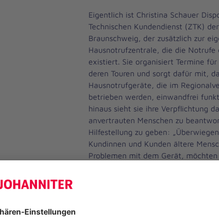
Eigentlich ist Christina Schauer Dis
Technischen Kundendienst (ZTK) der
Braunschweig, der zusätzlich zur eig
Hausnotrufzentrale, die die Notruf
existiert. Sie organisiert Termine für
deren Touren und sorgt dafür mit, da
Hausnotrufgeräte, die im Regionalv
betrieben werden, einwandfrei funkt
hinaus sieht sie ihre Verpflichtung d
anvertrauten Menschen zu beantwor
Hilfestellung zu geben: „Überwiegen
Kundinnen und Kunden ältere Mens
Problemen mit dem Gerät, möchten w
geben und helfen. Wir sind Ansprechp
Schwierigkeit und kümmern uns, ega
beschreibt Schauer ihre Motivation.
Anrufer sind gleich beruhigt, wenn wi
sind nicht allein und wir wissen, was