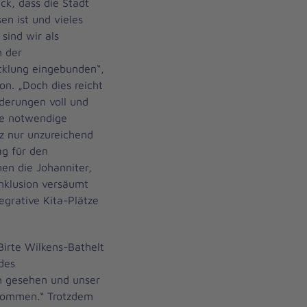
ck, dass die Stadt
en ist und vieles
sind wir als
m der
cklung eingebunden“,
ion. „Doch dies reicht
derungen voll und
ie notwendige
z nur unzureichend
ag für den
ehen die Johanniter,
nklusion versäumt
egrative Kita-Plätze
Birte Wilkens-Bathelt
des
 gesehen und unser
nommen.“ Trotzdem