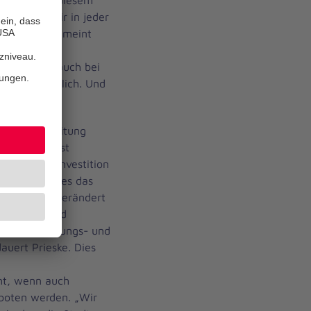
fft, dass wir in jeder
lzeit haben,“ meint
e bei der
Kinder wie auch bei
enden tagtäglich. Und
cklungsbegleitung
auszubauen ist
prechender Investition
für braucht es das
ft hat sich verändert
rderungen und
och die Leitungs- und
auert Prieske. Dies
cht, wenn auch
eboten werden. „Wir