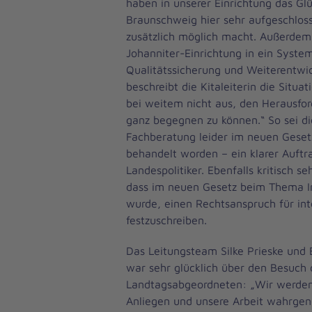
haben in unserer Einrichtung das Glü
Braunschweig hier sehr aufgeschloss
zusätzlich möglich macht. Außerdem 
Johanniter-Einrichtung in ein Syste
Qualitätssicherung und Weiterentwi
beschreibt die Kitaleiterin die Situat
bei weitem nicht aus, den Herausfor
ganz begegnen zu können.“ So sei d
Fachberatung leider im neuen Geset
behandelt worden – ein klarer Auftr
Landespolitiker. Ebenfalls kritisch s
dass im neuen Gesetz beim Thema I
wurde, einen Rechtsanspruch für int
festzuschreiben.
Das Leitungsteam Silke Prieske und 
war sehr glücklich über den Besuch 
Landtagsabgeordneten: „Wir werden
Anliegen und unsere Arbeit wahrge