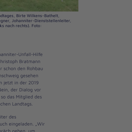
dtages, Birte Wilkens-Bathelt,
gner, Johanniter-Dienststellenleiter,
nks nach rechts). Foto:
anniter-Unfall-Hilfe
hristoph Bratmann
er schon den Rohbau
unschweig gesehen
 jetzt in der 2019
Nein, der Dialog vor
so das Mitglied des
schen Landtags.
iter des
uch eingeladen. „Wir
spräch gehen, um