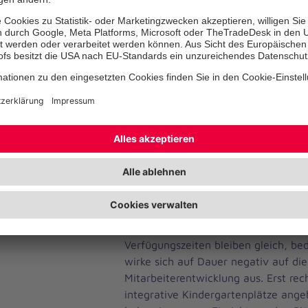
Modell arbeiten. Wir haben es gescha
Krippengruppe eine Drittkraft in Vol
Wegner. „Den Erfolg sehen wir gerad
Eingewöhnung und Entwicklung der 
der Zufriedenheit unserer Mitarbeit
dies zahlt sich für die Zukunft aus.“
Die Qualität der individuellen Entwi
jedes Kindes stetig zu steigern und 
elementar. Und dies ist nur mit ents
von Zeitressourcen möglich – und da
notwendige Personal. Die Gesellscha
und verändert sich weiter, die Anfo
Aufgaben im Kitabereich wachsen, d
Verfügungszeiten bleiben gleich, bed
wirke sich auf Dauer negativ auf die
Mitarbeiterentwicklung aus. Erst re
integrative Kindergartenplätze ang