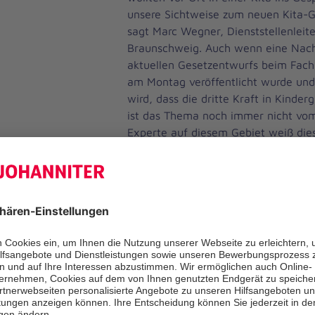
unsere Sichtweise zum neuen Kita-Ge
sagt Marc Wegner, Dienststellenleite
Braunschweig. Auch wenn eine Nac
aktuellen Gesetzentwurfs beim Fach
am Montag veröffentlicht wurde und
wird, dass die dritte Kraft in Kind
ist das Thema noch immer nicht vom
Experte auf diesem Gebiet weiß dies
den Aspekt der Finanzierbarkeit. „Me
Gruppen sorgt für Entlastung und da
bessere Betreuungsqualität, dies ist 
der engagierte SPD-Politiker.
Der Weg zur Umsetzung ist immer no
Kitaleiterin Silke Prieske. Denn ab 2
zusätzliche Azubis kommen, aber ers
Finanzierung einer Drittkraft mit 20
Kindergartenbereich. „Wie wichtig die
uns im Krippenbereich, in dem wir b