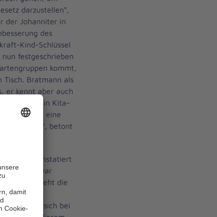
setz darzustellen“,
r der Johanniter in
hbesserung des
kraft-Kind-Schlüssel
 nun festgeschrieben
ergartengruppen kommt,
 Tisch. Bratmann als
, er kennt aber auch
hr Personal in Kita-
mit auch für eine
unbestritten“, betont
ch lang, konstatiert
023 sollen zwar
t ab 2027 steht die
 Stunden im
s ist, zeigt sich bei
ereits nach diesem