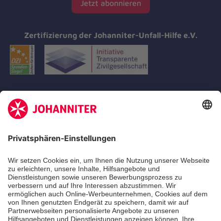
Jetzt abonnieren
Zertifizierung der Johanniter-Unfall-Hilfe e.V.
Aus- & Fortbildungen
Erste-Hilfe-Kurse
Jobs
Ehrenamt
Freiwilligendienst