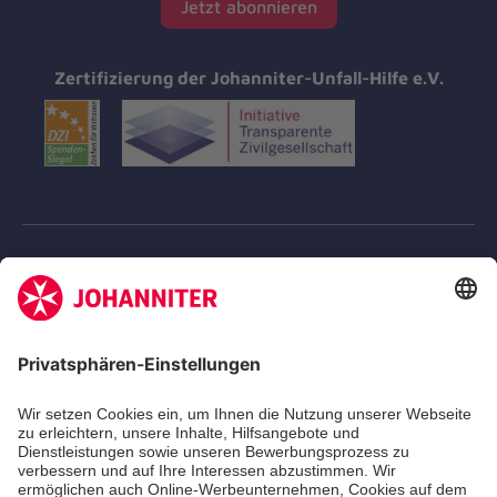
Jetzt abonnieren
Zertifizierung der Johanniter-Unfall-Hilfe e.V.
Aus- & Fortbildungen
Erste-Hilfe-Kurse
Jobs
Ehrenamt
Freiwilligendienst