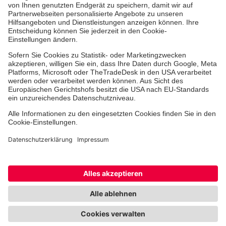
Johanniter-Jugend
Spendenprojekte
Kindertagesstätten
Einrichtungen
Dienstleistungen
Facebook
Instagram
Youtube
TikTok
Xing
LinkedIn
Cookie-Einstellungen
Datenschutz
Barrierefreiheit
Impressum
Kontakt
Widerruf