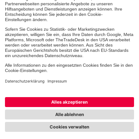
Freiwilligendienst
Johanniter-Jugend
Spendenprojekte
Kindertagesstätten
Einrichtungen
Dienstleistungen
Facebook
Instagram
Youtube
TikTok
Xing
LinkedIn
Cookie-Einstellungen
Datenschutz
Barrierefreiheit
Impressum
Kontakt
Widerruf