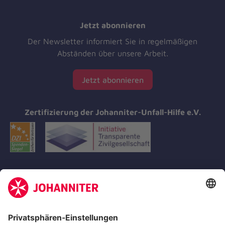
Jetzt abonnieren
Der Newsletter informiert Sie in regelmäßigen
Abständen über unsere Arbeit.
Jetzt abonnieren
Zertifizierung der Johanniter-Unfall-Hilfe e.V.
Aus- & Fortbildungen
Erste-Hilfe-Kurse