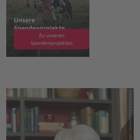
Unsere
Spendenprojekte
Zu unseren
Spendenprojekten
© Copyright: Johanniter/Frank Schemann