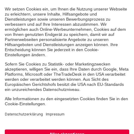
Jobs
Ehrenamt
Freiwilligendienst
Johanniter-Jugend
Spendenprojekte
Kindertagesstätten
Einrichtungen
Dienstleistungen
Facebook
Instagram
Youtube
TikTok
Xing
LinkedIn