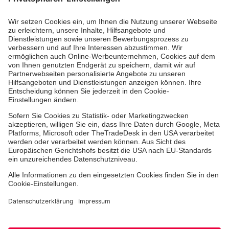
Erste-Hilfe-Kurse
Jobs
Ehrenamt
Freiwilligendienst
Johanniter-Jugend
Spendenprojekte
Kindertagesstätten
Einrichtungen
Dienstleistungen
Facebook
Instagram
Youtube
TikTok
Xing
LinkedIn