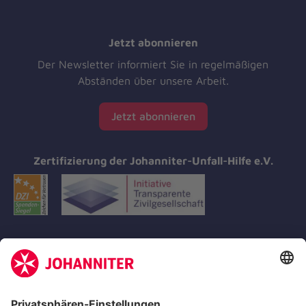
Jetzt abonnieren
Der Newsletter informiert Sie in regelmäßigen
Abständen über unsere Arbeit.
Jetzt abonnieren
Zertifizierung der Johanniter-Unfall-Hilfe e.V.
Aus- & Fortbildungen