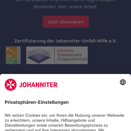
Abständen über unsere Arbeit.
Jetzt abonnieren
Zertifizierung der Johanniter-Unfall-Hilfe e.V.
Aus- & Fortbildungen
Erste-Hilfe-Kurse
Jobs
Ehrenamt