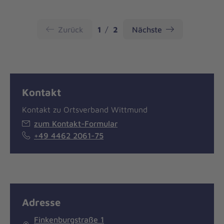
Seite
Seite
Zurück
1
2
Nächste
Kontakt
Kontakt zu Ortsverband Wittmund
zum Kontakt-Formular
+49 4462 2061-75
Adresse
Finkenburgstraße 1