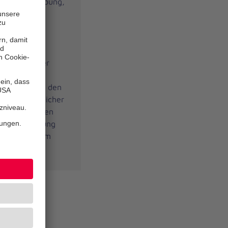
e, Wiederbelebung,
r Einsatz von
nen
 Mittelpunkt
litätsnahe
eherrschen der
erfahrenen
ten Sie durch den
nd verständlicher
lt die Vorgaben
allversicherung
ssicherheit im