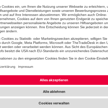
und vertieft: stabile Seitenlag
das Verhalten am Notfallort, de
Verbandmaterial und das Erken
lebensbedrohlicher Zustände. Im
stehen praktische Übungen, rea
Fallbeispiele und das sichere B
wichtigsten Handgriffe. Unsere 
Trainerinnen und Trainer beglei
Tag – mit echtem Praxisbezug u
Anleitung. Die Fortbildung erfül
der Deutschen Gesetzlichen Unf
(DGUV) und stellt Ihre Handlung
Ernstfall sicher