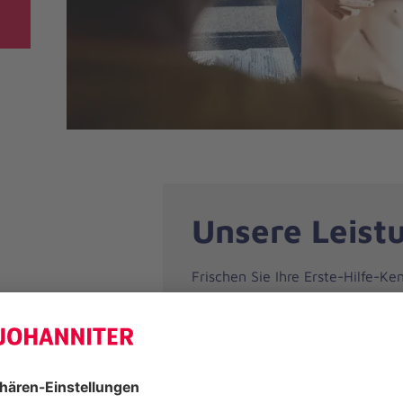
Unsere Leist
Frischen Sie Ihre Erste-Hilfe-Ke
praxisnah, kompakt und anerkan
Hilfe-Fortbildung richtet sich an
Ersthelfende, deren Ausbildung n
zwei Jahre zurückliegt. In 9 Unt
werden zentrale Maßnahmen wie