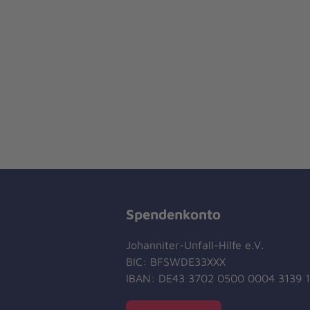
Spendenkonto
Johanniter-Unfall-Hilfe e.V.
BIC: BFSWDE33XXX
IBAN: DE43 3702 0500 0004 3139 