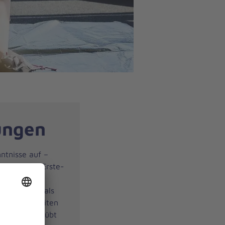
ungen
nntnisse auf –
nt. Unsere Erste-
 betriebliche
icht länger als
errichtseinheiten
derholt, geübt