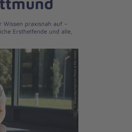
ittmund
hr Wissen praxisnah auf –
iche Ersthelfende und alle,
© Johanniter/Upfront Photo & Film GmbH