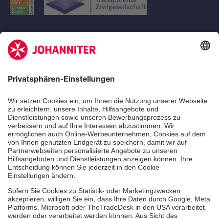
Aus- & Fortbildungen
Erste-Hilfe-Kurse
Jobs
Ehrenamt
Freiwilligendienst
Johanniter-Jugend
Spendenprojekte
Kindertagesstätten