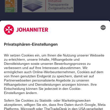
Aus- & Fortbildungen
Erste-Hilfe-Kurse
Jobs
Ehrenamt
Freiwilligendienst
Johanniter-Jugend
Spendenprojekte