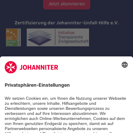
Jetzt abonnieren
Zertifizierung der Johanniter-Unfall-Hilfe e.V.
Aus- & Fortbildungen
Erste-Hilfe-Kurse
Jobs
Ehrenamt
Freiwilligendienst