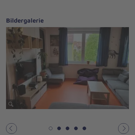
Bildergalerie
Vorheriges
Näch