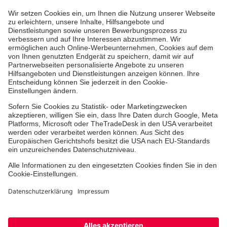
Aus- & Fortbildungen
Erste-Hilfe-Kurse
Jobs & Ehrenamt
Freiwilligendienst
Spendenprojekte
Johanniter-Jugend
Einrichtungen
Dienstleistungen
Facebook
Instagram
Youtube
TikTok
Xing
LinkedIn