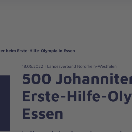
gebote für Privatpersonen
hanniter-Hausnotruf
beiten bei den Johannitern
können Sie helfen
nden zu besonderen Anlässen
Zuhause Pflegen
Erste-Hilfe-Kurse
Ehrenamtlich helfen
Mitarbeitende kommen zu Wort
Mit dem Testament Gutes tun
Als Unternehmen spenden
er beim Erste-Hilfe-Olympia in Essen
18.06.2022 | Landesverband Nordrhein-Westfalen
500 Johannite
Erste-Hilfe-Ol
Essen