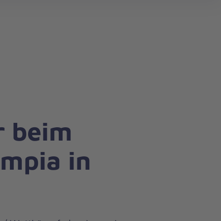
search
r beim
ympia in