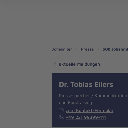
Dienste & Leistungen
Kinder- und Jugendhilfe
Angebote für Privatpersonen
Angebote für Unternehmen
Mitarbeiten & Lernen
Spenden & Stiften
Unsere Projekte im Inland
Im Ausland - Projekte weltweit
Service, Qualität und Transparenz
An
Jo
Ar
So 
Spe
Aus
Liebe
zum
Leben
Johanniter
Presse
500 Johannit
aktuelle Meldungen
Dr. Tobias Eilers
Pressesprecher / Kommunikation
und Fundraising
zum Kontakt-Formular
+49 221 99399-111