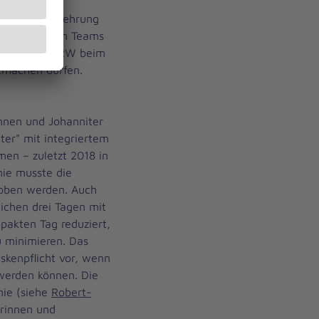
 sie von
ei der Siegerehrung
r angetretenen Teams
desverband NRW beim
tmachen dürfen.
nnen und Johanniter
er" mit integriertem
en – zuletzt 2018 in
ie musste die
hoben werden. Auch
ichen drei Tagen mit
akten Tag reduziert,
u minimieren. Das
skenpflicht vor, wenn
werden können. Die
mie (siehe
Robert-
rinnen und