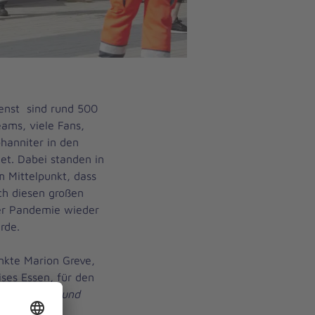
enst sind rund 500
ms, viele Fans,
hanniter in den
et. Dabei standen in
 Mittelpunkt, dass
ch diesen großen
er Pandemie wieder
rde.
nkte Marion Greve,
ises Essen, für den
r sind stolz und
nsatz, liebe