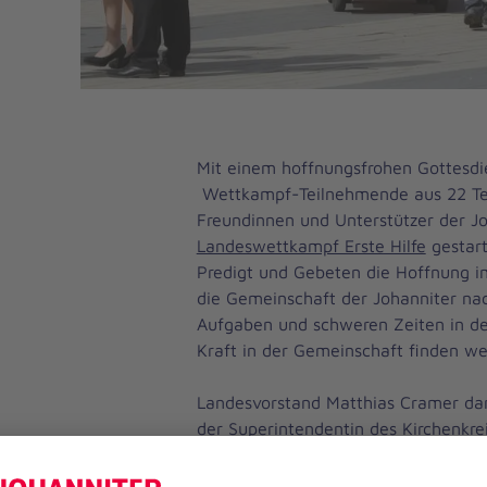
Mit einem hoffnungsfrohen Gottesdi
Wettkampf-Teilnehmende aus 22 Tea
Freundinnen und Unterstützer der Jo
Landeswettkampf Erste Hilfe
gestart
Predigt und Gebeten die Hoffnung im
die Gemeinschaft der Johanniter na
Aufgaben und schweren Zeiten in d
Kraft in der Gemeinschaft finden we
Landesvorstand Matthias Cramer da
der Superintendentin des Kirchenkre
schönen Gottesdienst und sagte:
"Wi
dankbar. Danke für Ihren enormen Ei