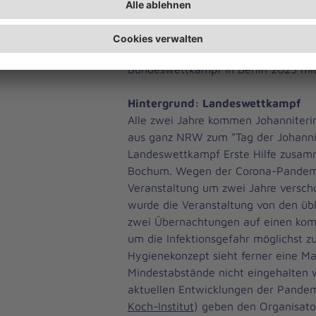
an. Beobachtet und bewertet werden
Schiedsrichterinnen und -richtern. B
ab 19 Uhr erfahren alle, welche de
die besten waren und für den Lan
Bundeswettkampf in Berlin 2023 mi
Hintergrund: Landeswettkampf
Alle zwei Jahre kommen Johanniteri
aus ganz NRW zum "Tag der Johannit
Landeswettkampf Erste Hilfe zusamm
Bochum. Wegen der Corona-Pandem
Veranstaltung um zwei Jahre versc
wurde die Veranstaltung von den übl
zwei Übernachtungen auf einen komp
um die Infektionsgefahr möglichst z
Hygienekonzept sieht ferner eine Ma
Mindestabstände nicht eingehalten 
aktuellen Entwicklungen der Pande
Koch-Institut
) geben den Organisato