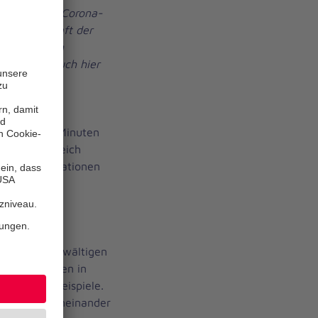
rade in der Corona-
 Gemeinschaft der
s vor Ort, im
tamt und auch hier
 mit allen
 in diesen Minuten
Tests. Zeitgleich
e an den Stationen
ugahalle.
en Hilfe" bewältigen
 bis 60 Jahren in
edene Fallbeispiele.
tstreit gegeneinander