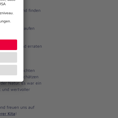
ne Sachen und finden
fußpfad und laufen
Schachtel und erraten
s war unsere
eckergeist machten
versteckten Schätzen
der Natur. Es war ein
 und wertvoller
nd freuen uns auf
rer Kita
!