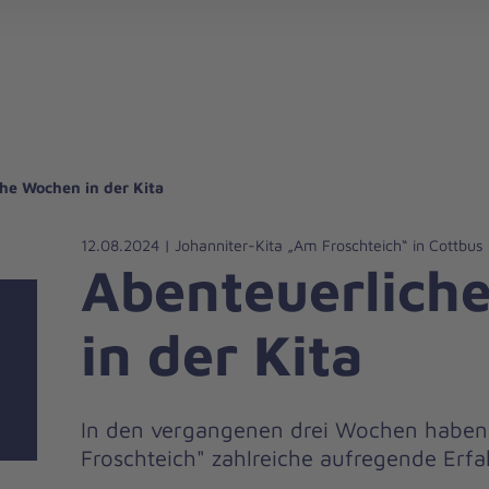
gebote für Privatpersonen
hanniter-Hausnotruf
beiten bei den Johannitern
können Sie helfen
nden zu besonderen Anlässen
Zuhause Pflegen
Erste-Hilfe-Kurse
Ehrenamtlich helfen
Mitarbeitende kommen zu Wort
Mit dem Testament Gutes tun
Als Unternehmen spenden
he Wochen in der Kita
12.08.2024 | Johanniter-Kita „Am Froschteich“ in Cottbus
Abenteuerlich
in der Kita
In den vergangenen drei Wochen haben 
Froschteich" zahlreiche aufregende Er