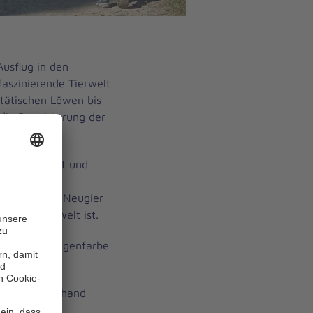
Ausflug in den
faszinierende Tierwelt
tätischen Löwen bis
die Begeisterung der
nne geschärft und
cht. Durch
e Kinder mit Neugier
 unsere Umwelt ist.
n, welche Augenfarbe
ne Sachen anhand