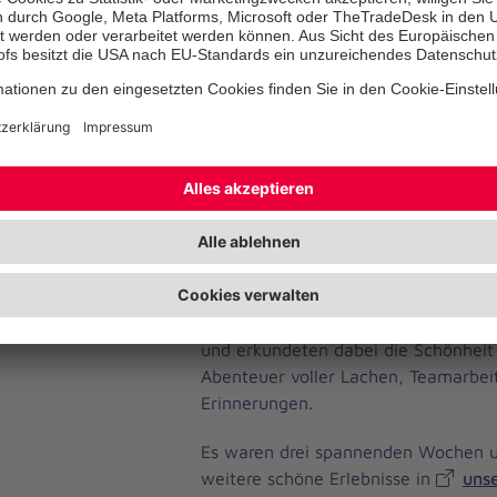
Schmecken – Wir kosten verschiede
heraus wonach sie schmecken.
Fühlen – Wir durchlaufen einen Bar
den ganzen Tag barfuß
hören – Wir schütteln verschiedene 
was darin sein könnte.
Ein weiteres unvergessliches Erlebni
Schatzsuche im Wald. Mit viel Entd
sich die Kinder auf die Suche nach 
und erkundeten dabei die Schönheit 
Abenteuer voller Lachen, Teamarbeit
Erinnerungen.
Es waren drei spannenden Wochen u
weitere schöne Erlebnisse in
unse