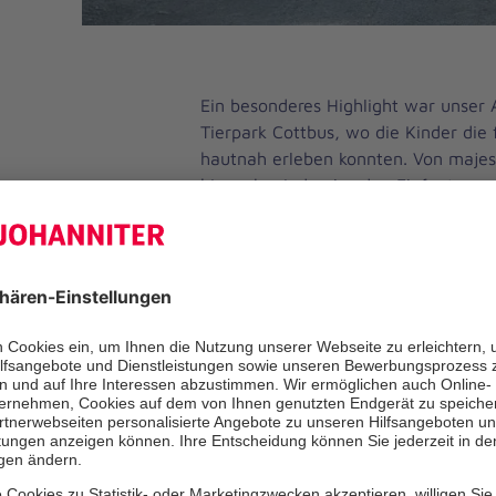
Ein besonderes Highlight war unser 
Tierpark Cottbus, wo die Kinder die 
hautnah erleben konnten. Von majes
hin zu beeindruckenden Elefanten – 
Kinder war spürbar!
Darüber hinaus haben wir unsere Si
spannende Sinneserfahrungen gema
verschiedene Aktivitäten konnten di
und Freude entdecken, wie vielfältig
Sehen - Tasten mit verbunden Auge
haben wir?
Riechen – Erkennen wir verschiede
ihres Geruchs?