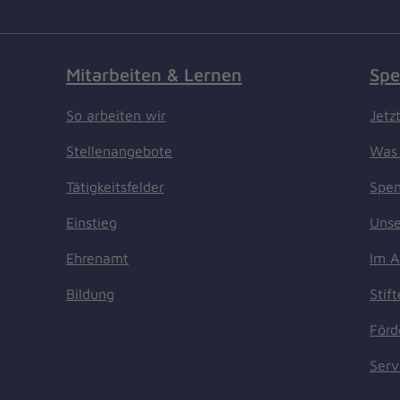
Mitarbeiten & Lernen
Spe
So arbeiten wir
Jetz
Stellenangebote
Was 
Tätigkeitsfelder
Spen
Einstieg
Unse
Ehrenamt
Im A
Bildung
Stif
Förd
Serv